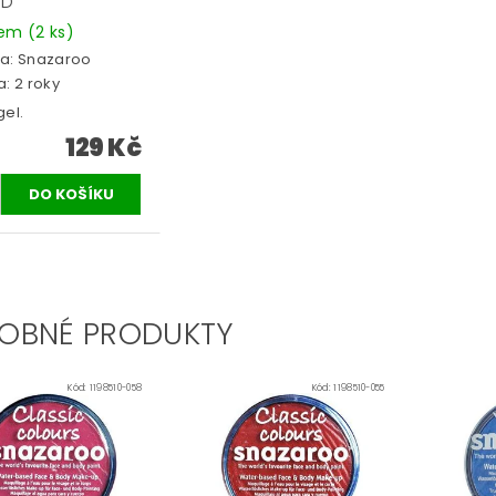
OD
dem
(2 ks)
a:
Snazaroo
: 2 roky
gel.
129 Kč
OBNÉ PRODUKTY
Kód:
1198510-058
Kód:
1198510-055