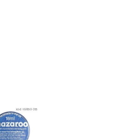
Kód:
1198510-355