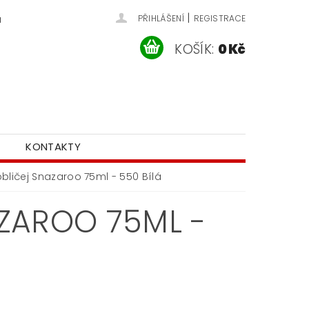
|
u
PŘIHLÁŠENÍ
REGISTRACE
KOŠÍK:
0 Kč
KONTAKTY
bličej Snazaroo 75ml - 550 Bílá
ZAROO 75ML -