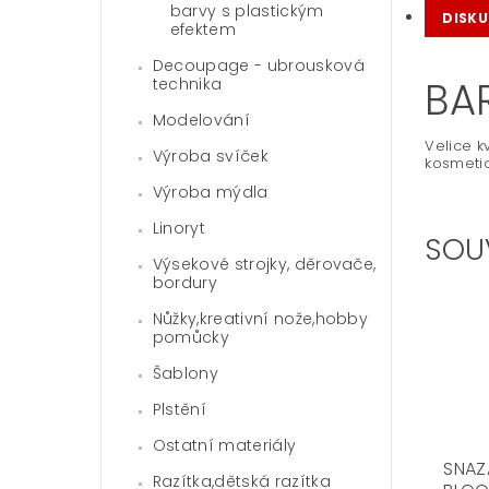
barvy s plastickým
DISKU
efektem
Decoupage - ubrousková
BA
technika
Modelování
Velice k
Výroba svíček
kosmetic
Výroba mýdla
Linoryt
SOU
Výsekové strojky, děrovače,
bordury
Nůžky,kreativní nože,hobby
pomůcky
Šablony
Plstění
Ostatní materiály
SNAZ
Razítka,dětská razítka