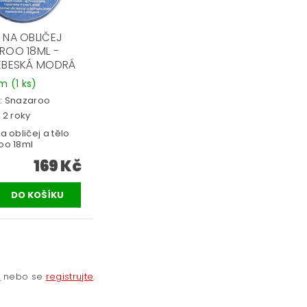
 NA OBLIČEJ
ROO 18ML -
EBESKÁ MODRÁ
em
(1 ks)
:
Snazaroo
 2 roky
a obličej a tělo
oo 18ml
169 Kč
e
nebo se
registrujte
.