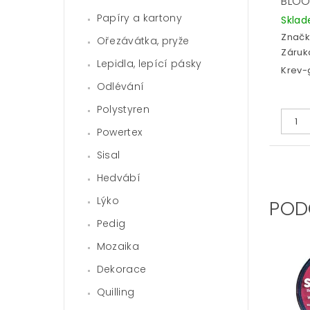
BLO
Papíry a kartony
Skla
Značk
Ořezávátka, pryže
Záruka
Lepidla, lepící pásky
Krev-
Odlévání
Polystyren
Powertex
Sisal
Hedvábí
Lýko
POD
Pedig
Mozaika
Dekorace
Quilling