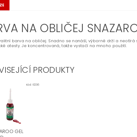
ZE
RVA NA OBLIČEJ SNAZARO
valitní barva na obličej. Snadno se nanáší, výborně drží a neotírá 
ké atesty. Je koncentrovaná, takže vystačí na mnoho použití.
VISEJÍCÍ PRODUKTY
Kód:
10296
AROO GEL