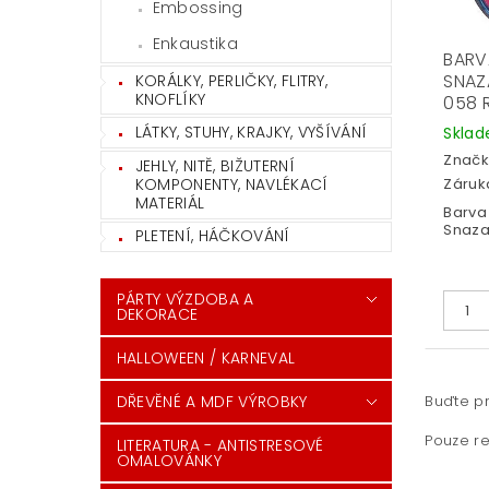
Embossing
Enkaustika
BARV
SNAZ
KORÁLKY, PERLIČKY, FLITRY,
KNOFLÍKY
058 
LÁTKY, STUHY, KRAJKY, VYŠÍVÁNÍ
Skla
Značk
JEHLY, NITĚ, BIŽUTERNÍ
KOMPONENTY, NAVLÉKACÍ
Záruka
MATERIÁL
Barva 
Snaza
PLETENÍ, HÁČKOVÁNÍ
PÁRTY VÝZDOBA A
DEKORACE
HALLOWEEN / KARNEVAL
Buďte pr
DŘEVĚNÉ A MDF VÝROBKY
Pouze re
LITERATURA - ANTISTRESOVÉ
OMALOVÁNKY