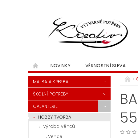
NOVINKY
VĚRNOSTNÍ SLEVA
MALBA A KRESBA
BA
ŠKOLNÍ POTŘEBY
GALANTERIE
55
HOBBY TVORBA
Výroba věnců
Věnce