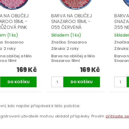
A NA OBLIČEJ
BARVA NA OBLIČEJ
BARVA
AROO 18ML -
SNAZAROO 18ML -
SNAZA
RŮŽOVÁ PINK
055 ČERVENÁ
355 N
dem
(1 ks)
Skladem
(1 ks)
Sklad
a:
Snazaroo
Značka:
Snazaroo
Značka
: 2 roky
Záruka: 2 roky
Záruka:
na obličej a tělo
Barva na obličej a tělo
Barva n
roo 18ml
Snazaroo 18ml
Snazar
169 Kč
169 Kč
vní, kdo napíše příspěvek k této položce.
gistrovaní uživatelé mohou vkládat příspěvky. Prosím
přihlaste s