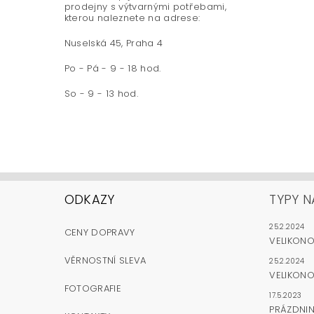
prodejny s výtvarnými potřebami,
kterou naleznete na adrese:
Nuselská 45, Praha 4
Po - Pá - 9 - 18 hod.
So - 9 - 13 hod.
ODKAZY
TYPY N
25.2.2024
CENY DOPRAVY
VELIKON
VĚRNOSTNÍ SLEVA
25.2.2024
VELIKONO
FOTOGRAFIE
17.5.2023
PRÁZDNI