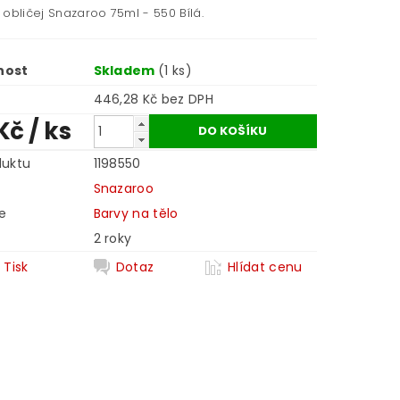
obličej Snazaroo 75ml - 550 Bílá.
nost
Skladem
(1 ks)
446,28 Kč bez DPH
 Kč
/ ks
duktu
1198550
Snazaroo
e
Barvy na tělo
2 roky
Tisk
Dotaz
Hlídat cenu