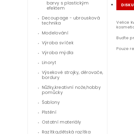
barvy s plastickým
DISKU
efektem
Decoupage - ubrousková
Velice k
technika
kosmetic
Modelování
Buďte pr
Výroba svíček
Pouze re
Výroba mýdla
Linoryt
Výsekové strojky, děrovače,
bordury
Nůžky,kreativní nože,hobby
pomůcky
Šablony
Plstění
Ostatní materiály
Razítka,dětská razítka