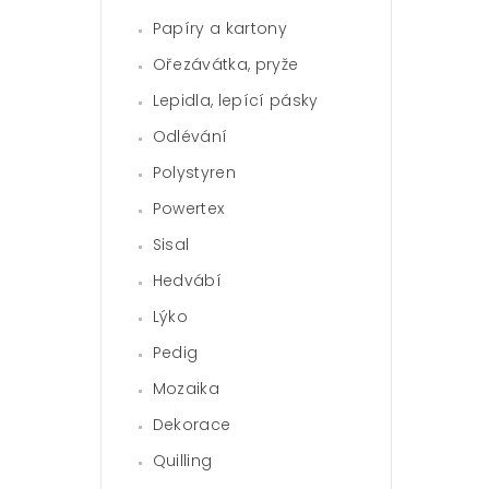
Papíry a kartony
Ořezávátka, pryže
Lepidla, lepící pásky
Odlévání
Polystyren
Powertex
Sisal
Hedvábí
Lýko
Pedig
Mozaika
Dekorace
Quilling