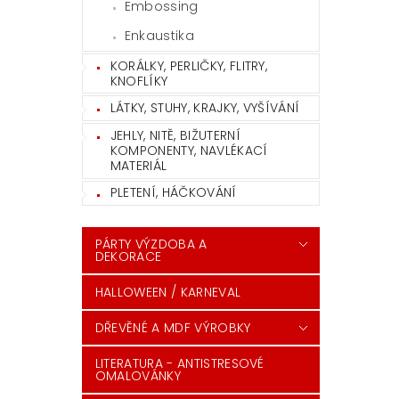
Embossing
Enkaustika
KORÁLKY, PERLIČKY, FLITRY,
KNOFLÍKY
LÁTKY, STUHY, KRAJKY, VYŠÍVÁNÍ
JEHLY, NITĚ, BIŽUTERNÍ
KOMPONENTY, NAVLÉKACÍ
MATERIÁL
PLETENÍ, HÁČKOVÁNÍ
PÁRTY VÝZDOBA A
DEKORACE
HALLOWEEN / KARNEVAL
DŘEVĚNÉ A MDF VÝROBKY
LITERATURA - ANTISTRESOVÉ
OMALOVÁNKY