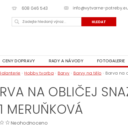
info@vytvarne-potreby.e
608 046 543
CENY DOPRAVY
RADY A NÁVODY
FOTOGALERIE
Galanterie
Hobby tvorba
Barvy
Barvy na tělo
Barva na o
RVA NA OBLIČEJ SNA
1 MERUŇKOVÁ
Neohodnoceno