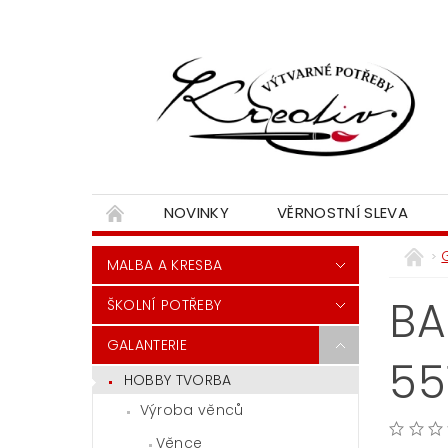
NOVINKY
VĚRNOSTNÍ SLEVA
MALBA A KRESBA
BA
ŠKOLNÍ POTŘEBY
GALANTERIE
55
HOBBY TVORBA
Výroba věnců
Věnce