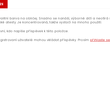
ZE
valitní barva na obličej. Snadno se nanáší, výborně drží a neotírá 
ké atesty. Je koncentrovaná, takže vystačí na mnoho použití.
vní, kdo napíše příspěvek k této položce.
gistrovaní uživatelé mohou vkládat příspěvky. Prosím
přihlaste s