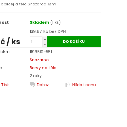
 obličej a tělo Snazaroo 18ml
nost
Skladem
(1 ks)
139,67 Kč bez DPH
Kč
/ ks
duktu
1198510-551
Snazaroo
e
Barvy na tělo
2 roky
Tisk
Dotaz
Hlídat cenu