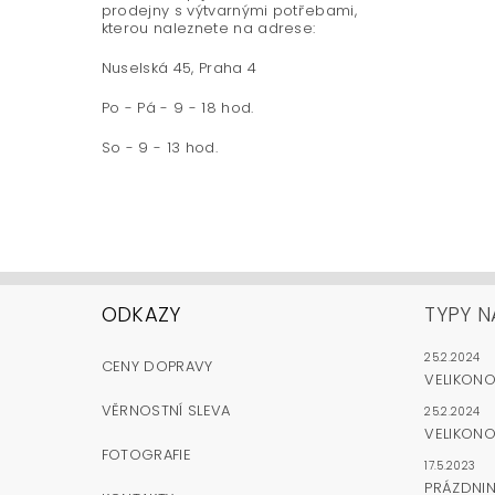
prodejny s výtvarnými potřebami,
kterou naleznete na adrese:
Nuselská 45, Praha 4
Po - Pá - 9 - 18 hod.
So - 9 - 13 hod.
ODKAZY
TYPY N
25.2.2024
CENY DOPRAVY
VELIKON
VĚRNOSTNÍ SLEVA
25.2.2024
VELIKONO
FOTOGRAFIE
17.5.2023
PRÁZDNI