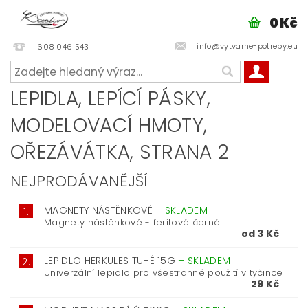
0 Kč
info@vytvarne-potreby.eu
608 046 543
LEPIDLA, LEPÍCÍ PÁSKY,
MODELOVACÍ HMOTY,
OŘEZÁVÁTKA
, STRANA 2
NEJPRODÁVANĚJŠÍ
MAGNETY NÁSTĚNKOVÉ
–
SKLADEM
1.
Magnety nástěnkové - feritové černé.
od 3 Kč
LEPIDLO HERKULES TUHÉ 15G
–
SKLADEM
2.
Univerzální lepidlo pro všestranné použití v tyčince
29 Kč