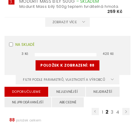
MODURIT MASS BÍLÝ 500G
–
SKLADEM
3.
Modurit Mass bílý 500g teplem tvrditelná hmota.
259 Kč
ZOBRAZIT VÍCE
NA SKLADĚ
3
Kč
420
Kč
POLOŽEK K ZOBRAZENÍ:
88
FILTR PODLE PARAMETRŮ, VLASTNOSTÍ A VÝROBCŮ
DOPORUČUJEME
NEJLEVNĚJŠÍ
NEJDRAŽŠÍ
NEJPRODÁVANĚJŠÍ
ABECEDNĚ
2
1
3
4
88
položek celkem