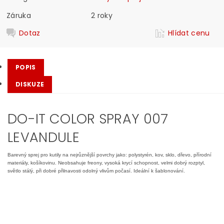
Záruka
2 roky
Dotaz
Hlídat cenu
POPIS
DISKUZE
DO-IT COLOR SPRAY 007
LEVANDULE
Barevný sprej pro kutily na nejrůznější povrchy jako: polystyrén, kov, sklo, dřevo, přírodní
materiály, košíkovinu. Neobsahuje freony, vysoká krycí schopnost, velmi dobrý rozptyl,
světlo stálý, při dobré přilnavosti odolný vlivům počasí. Ideální k šablonování.