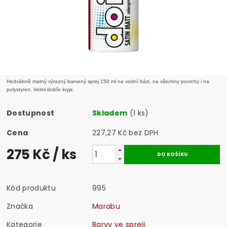
Hedvábně matný výrazný barvený sprej 150 ml na vodní bázi, na všechny povrchy i na
polystyren. Velmi dobře kryje.
Dostupnost
Skladem
(1 ks)
Cena
227,27 Kč bez DPH
275 Kč
/ ks
Kód produktu
995
Značka
Marabu
Kategorie
Barvy ve spreji