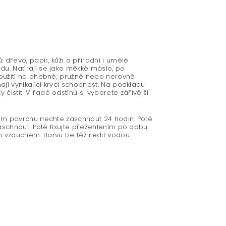
 dřevo, papír, kůži a přírodní i umělé
du. Natírají se jako měkké máslo, po
 použití na ohebné, pružné nebo nerovné
ají vynikající krycí schopnost. Na podkladu
čistit. V řadě odstínů si vyberete zářivější
rdém povrchu nechte zaschnout 24 hodin. Poté
 zaschnout. Poté fixujte přežehlením po dobu
 vzduchem. Barvu lze též ředit vodou.