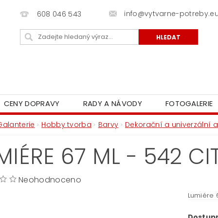
info@vytvarne-potreby.e
608 046 543
CENY DOPRAVY
RADY A NÁVODY
FOTOGALERIE
Galanterie
Hobby tvorba
Barvy
Dekorační a univerzální a
MIÉRE 67 ML - 542 C
Neohodnoceno
Lumiére 
Dostup