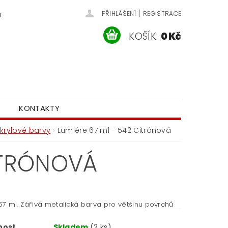
|
u
PŘIHLÁŠENÍ
REGISTRACE
KOŠÍK:
0 Kč
KONTAKTY
krylové barvy
Lumiére 67 ml - 542 Citrónová
ITRÓNOVÁ
67 ml. Zářivá metalická barva pro většinu povrchů
nost
Skladem
(2 ks)