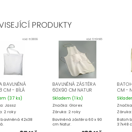
VISEJÍCÍ PRODUKTY
Kód:
1530009
Kód:
67101506
A BAVLNĚNÁ
BAVLNĚNÁ ZÁSTĚRA
BATOH
8 CM - BÍLÁ
60X90 CM NATUR
CM - 
dem
(37 ks)
Skladem
(1 ks)
Sklad
a:
Jassz
Značka:
Glorex
Značka
: 2 roky
Záruka: 2 roky
Záruka:
 bavlněná 42x38
Bavlněná zástěra 60 x 90
Batoh 
á.
cm Natur.
37x48 