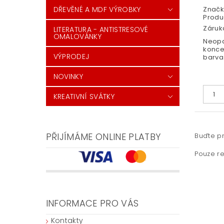
Značk
DŘEVĚNÉ A MDF VÝROBKY
Produ
Záruka
LITERATURA - ANTISTRESOVÉ
OMALOVÁNKY
Neopa
konce
VÝPRODEJ
barva.
NOVINKY
KREATIVNÍ SVÁTKY
PŘIJÍMÁME ONLINE PLATBY
Buďte pr
Pouze re
INFORMACE PRO VÁS
Kontakty