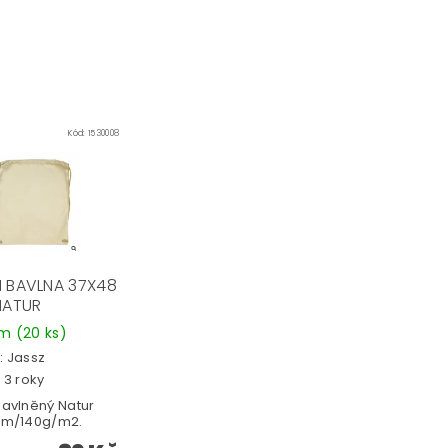
Kód:
1530008
 BAVLNA 37X48
NATUR
em
(20 ks)
:
Jassz
 3 roky
bavlněný Natur
cm/140g/m2.