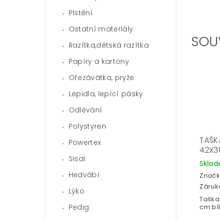
Plstění
Ostatní materiály
SOU
Razítka,dětská razítka
Papíry a kartony
Ořezávátka, pryže
Lepidla, lepící pásky
Odlévání
Polystyren
TAŠK
Powertex
42X3
Sisal
Skla
Hedvábí
Značk
Záruka
Lýko
Taška
Pedig
cm bíl