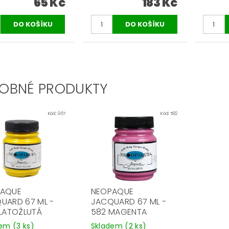
65 Kč
183 Kč
OBNÉ PRODUKTY
Kód:
967
Kód:
582
PAQUE
NEOPAQUE
UARD 67 ML -
JACQUARD 67 ML -
ZLATOŽLUTÁ
582 MAGENTA
dem
(3 ks)
Skladem
(2 ks)