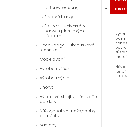
Barvy ve spreji
DISKU
Prstové barvy
3D liner - Univerzální
barvy s plastickým
Výrobk
efektem
tkani
nanes
Decoupage - ubrousková
povrch
technika
zůstan
metali
Modelování
Návod
Výroba svíček
lze př
30 se
Výroba mýdla
Linoryt
Výsekové strojky, děrovače,
bordury
Nůžky,kreativní nože,hobby
pomůcky
Šablony