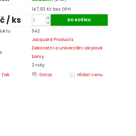
147,93 Kč bez DPH
Kč
/ ks
duktu
542
Jacquard Products
Dekorační a univerzální akrylové
e
barvy
2 roky
Tisk
Dotaz
Hlídat cenu