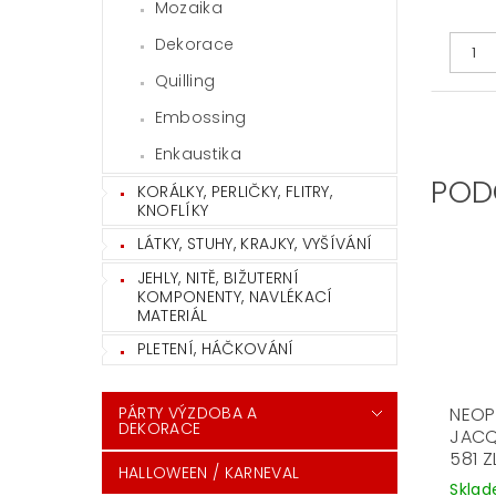
Mozaika
Dekorace
Quilling
Embossing
Enkaustika
POD
KORÁLKY, PERLIČKY, FLITRY,
KNOFLÍKY
LÁTKY, STUHY, KRAJKY, VYŠÍVÁNÍ
JEHLY, NITĚ, BIŽUTERNÍ
KOMPONENTY, NAVLÉKACÍ
MATERIÁL
PLETENÍ, HÁČKOVÁNÍ
NEO
PÁRTY VÝZDOBA A
DEKORACE
JACQ
581 
HALLOWEEN / KARNEVAL
Skla