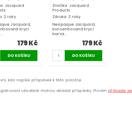
a:
Jacquard
Značka:
Jacquard
cts
Products
: 2 roky
Záruka: 2 roky
que Jacquard,
Neopaque Jacquard,
ntrovaná krycí
koncentrovaná krycí
..
barva...
179 Kč
179 Kč
vní, kdo napíše příspěvek k této položce.
gistrovaní uživatelé mohou vkládat příspěvky. Prosím
přihlaste s