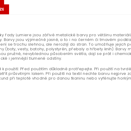
ZE
y řady Lumiere jsou zářivé metalické barvy pro většinu materiálů:
ny. Barvy jsou výjimečně jasné, a to i na černém či tmavém podkla
ení se trochu slehnou, ale nerozlijí do stran. To umožňuje jejich
y (boty, vesty, batohy, polystyrén, přebaly a hřbety knih). Barvy m
ou pružné, nevyblednou působením světla, dají se prát i chemicky 
cké i jemnější tlumené odstíny.
 k použití: Před použitím důkladně protřepejte. Při použití na tv
etřít průsvitným lakem. Při použití na textil nechte barvu nejprve
kund při teplotě vhodné pro danou tkaninu nebo vyfénujte horkým