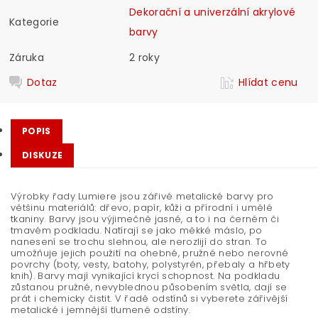
Dekorační a univerzální akrylové
Kategorie
barvy
Záruka
2 roky
Dotaz
Hlídat cenu
POPIS
DISKUZE
Výrobky řady Lumiere jsou zářivé metalické barvy pro
většinu materiálů: dřevo, papír, kůži a přírodní i umělé
tkaniny. Barvy jsou výjimečně jasné, a to i na černém či
tmavém podkladu. Natírají se jako měkké máslo, po
nanesení se trochu slehnou, ale nerozlijí do stran. To
umožňuje jejich použití na ohebné, pružné nebo nerovné
povrchy (boty, vesty, batohy, polystyrén, přebaly a hřbety
knih). Barvy mají vynikající krycí schopnost. Na podkladu
zůstanou pružné, nevyblednou působením světla, dají se
prát i chemicky čistit. V řadě odstínů si vyberete zářivější
metalické i jemnější tlumené odstíny.