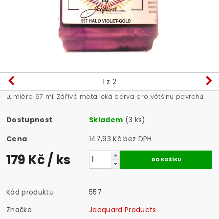
1
z 2
Lumiére 67 ml. Zářivá metalická barva pro většinu povrchů
Dostupnost
Skladem
(3 ks)
Cena
147,93 Kč bez DPH
179 Kč
/ ks
Kód produktu
557
Značka
Jacquard Products