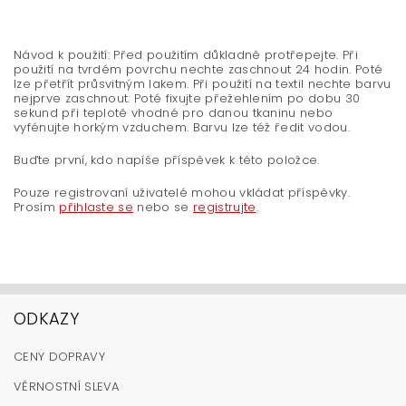
Návod k použití: Před použitím důkladně protřepejte. Při
použití na tvrdém povrchu nechte zaschnout 24 hodin. Poté
lze přetřít průsvitným lakem. Při použití na textil nechte barvu
nejprve zaschnout. Poté fixujte přežehlením po dobu 30
sekund při teplotě vhodné pro danou tkaninu nebo
vyfénujte horkým vzduchem. Barvu lze též ředit vodou.
Buďte první, kdo napíše příspěvek k této položce.
Pouze registrovaní uživatelé mohou vkládat příspěvky.
Prosím
přihlaste se
nebo se
registrujte
.
ODKAZY
CENY DOPRAVY
VĚRNOSTNÍ SLEVA