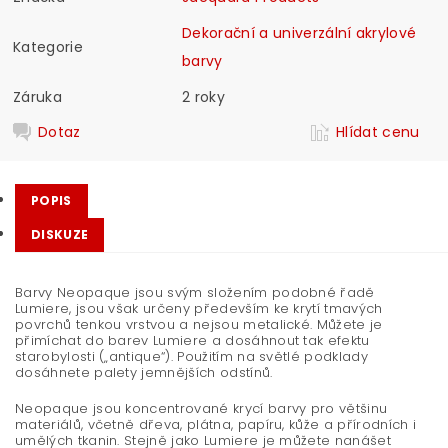
Dekorační a univerzální akrylové
Kategorie
barvy
Záruka
2 roky
Dotaz
Hlídat cenu
POPIS
DISKUZE
Barvy Neopaque jsou svým složením podobné řadě
Lumiere, jsou však určeny především ke krytí tmavých
povrchů tenkou vrstvou a nejsou metalické. Můžete je
přimíchat do barev Lumiere a dosáhnout tak efektu
starobylosti („antique“). Použitím na světlé podklady
dosáhnete palety jemnějších odstínů.
Neopaque jsou koncentrované krycí barvy pro většinu
materiálů, včetně dřeva, plátna, papíru, kůže a přírodních i
umělých tkanin. Stejně jako Lumiere je můžete nanášet