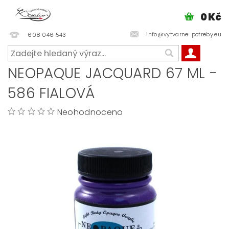
0 Kč
info@vytvarne-potreby.eu
608 046 543
NEOPAQUE JACQUARD 67 ML -
586 FIALOVÁ
Neohodnoceno