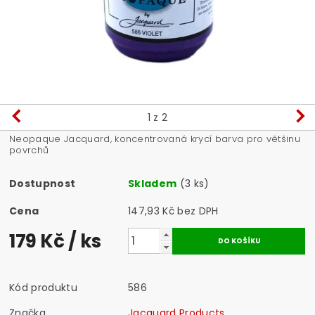
1
z 2
Neopaque Jacquard, koncentrovaná krycí barva pro většinu
povrchů
Dostupnost
Skladem
(3 ks)
Cena
147,93 Kč bez DPH
179 Kč
/ ks
Kód produktu
586
Značka
Jacquard Products