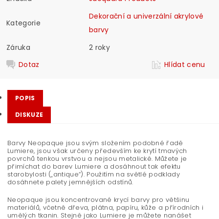
Dekorační a univerzální akrylové
Kategorie
barvy
Záruka
2 roky
Dotaz
Hlídat cenu
POPIS
DISKUZE
Barvy Neopaque jsou svým složením podobné řadě
Lumiere, jsou však určeny především ke krytí tmavých
povrchů tenkou vrstvou a nejsou metalické. Můžete je
přimíchat do barev Lumiere a dosáhnout tak efektu
starobylosti („antique“). Použitím na světlé podklady
dosáhnete palety jemnějších odstínů.
Neopaque jsou koncentrované krycí barvy pro většinu
materiálů, včetně dřeva, plátna, papíru, kůže a přírodních i
umělých tkanin. Stejně jako Lumiere je můžete nanášet