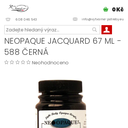
0 Kč
info@vytvarne-potreby.eu
608 046 543
NEOPAQUE JACQUARD 67 ML -
588 ČERNÁ
Neohodnoceno