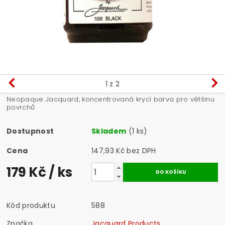
1
z 2
Neopaque Jacquard, koncentrovaná krycí barva pro většinu
povrchů
Dostupnost
Skladem
(1 ks)
Cena
147,93 Kč bez DPH
179 Kč
/ ks
Kód produktu
588
Značka
Jacquard Products