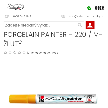
0 Kč
info@vytvarne-potreby.eu
608 046 543
PORCELAIN PAINTER - 220 / M-
ŽLUTÝ
Neohodnoceno