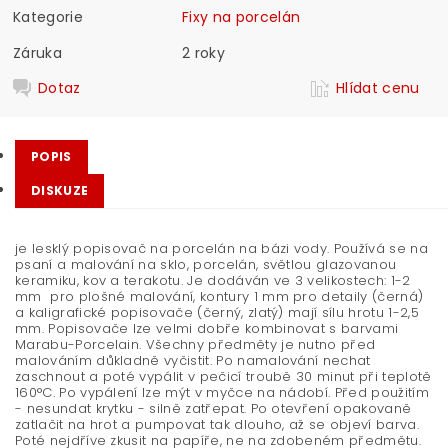
Kategorie
Fixy na porcelán
Záruka
2 roky
Dotaz
Hlídat cenu
POPIS
DISKUZE
je lesklý popisovač na porcelán na bázi vody. Používá se na
psaní a malování na sklo, porcelán, světlou glazovanou
keramiku, kov a terakotu. Je dodáván ve 3 velikostech: 1-2
mm pro plošné malování, kontury 1 mm pro detaily (černá)
a kaligrafické popisovače (černý, zlatý) mají sílu hrotu 1-2,5
mm. Popisovače lze velmi dobře kombinovat s barvami
Marabu-Porcelain. Všechny předměty je nutno před
malováním důkladně vyčistit. Po namalování nechat
zaschnout a poté vypálit v pečicí troubě 30 minut při teplotě
160°C. Po vypálení lze mýt v myčce na nádobí. Před použitím
- nesundat krytku - silně zatřepat. Po otevření opakovaně
zatlačit na hrot a pumpovat tak dlouho, až se objeví barva.
Poté nejdříve zkusit na papíře, ne na zdobeném předmětu.