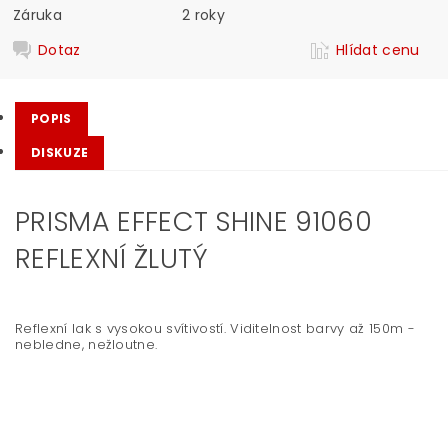
Záruka
2 roky
Dotaz
Hlídat cenu
POPIS
DISKUZE
PRISMA EFFECT SHINE 91060
REFLEXNÍ ŽLUTÝ
Reflexní lak s vysokou svítivostí. Viditelnost barvy až 150m -
nebledne, nežloutne.