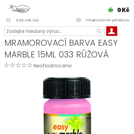
0 Kč
info@vytvarne-potreby.eu
608 046 543
MRAMOROVACÍ BARVA EASY
MARBLE 15ML 033 RŮŽOVÁ
Neohodnoceno