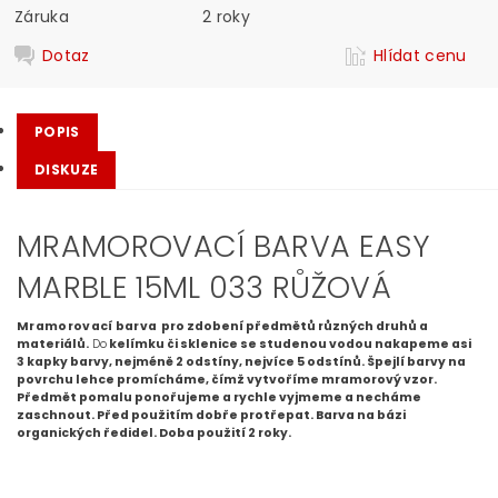
Záruka
2 roky
Dotaz
Hlídat cenu
POPIS
DISKUZE
MRAMOROVACÍ BARVA EASY
MARBLE 15ML 033 RŮŽOVÁ
Mramorovací barva
pro zdobení předmětů různých druhů a
materiálů.
Do
kelímku či sklenice se studenou vodou nakapeme asi
3 kapky barvy, nejméně 2 odstíny, nejvíce 5 odstínů. Špejlí barvy na
povrchu lehce promícháme, čímž vytvoříme mramorový vzor.
Předmět pomalu ponořujeme a rychle vyjmeme a necháme
zaschnout. Před použitím dobře protřepat.
Barva na bázi
organických ředidel
. Doba použití 2 roky.