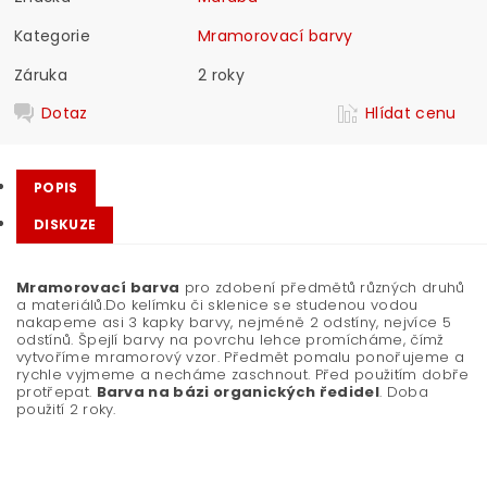
Kategorie
Mramorovací barvy
Záruka
2 roky
Dotaz
Hlídat cenu
POPIS
DISKUZE
Mramorovací barva
pro zdobení předmětů různých druhů
a materiálů.Do kelímku či sklenice se studenou vodou
nakapeme asi 3 kapky barvy, nejméně 2 odstíny, nejvíce 5
odstínů. Špejlí barvy na povrchu lehce promícháme, čímž
vytvoříme mramorový vzor. Předmět pomalu ponořujeme a
rychle vyjmeme a necháme zaschnout. Před použitím dobře
protřepat.
Barva na bázi organických ředidel
. Doba
použití 2 roky.