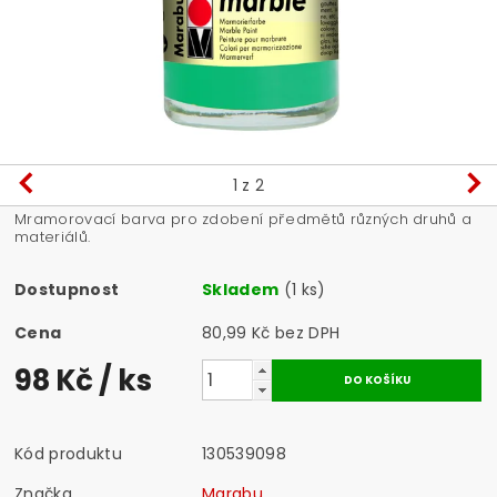
1
z 2
Mramorovací barva pro zdobení předmětů různých druhů a
materiálů.
Dostupnost
Skladem
(1 ks)
Cena
80,99 Kč bez DPH
98 Kč
/ ks
Kód produktu
130539098
Značka
Marabu