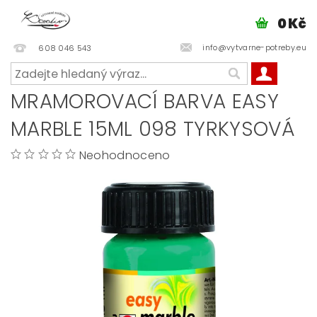
0 Kč
info@vytvarne-potreby.eu
608 046 543
MRAMOROVACÍ BARVA EASY
MARBLE 15ML 098 TYRKYSOVÁ
Neohodnoceno