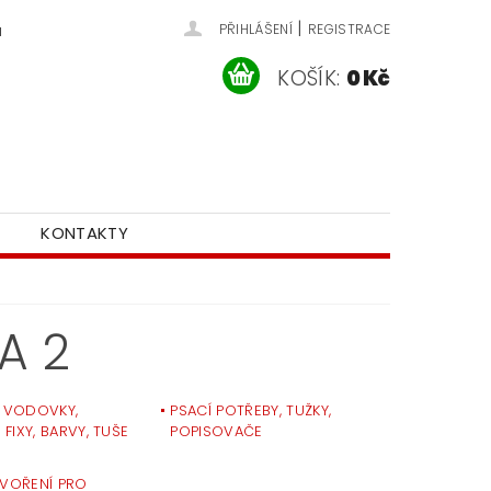
|
u
PŘIHLÁŠENÍ
REGISTRACE
KOŠÍK:
0 Kč
KONTAKTY
A 2
, VODOVKY,
PSACÍ POTŘEBY, TUŽKY,
 FIXY, BARVY, TUŠE
POPISOVAČE
TVOŘENÍ PRO