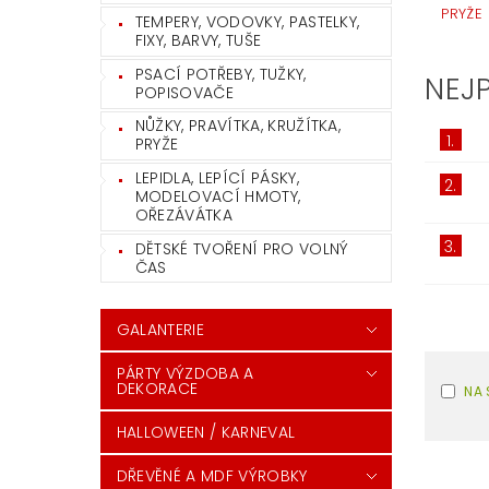
PRYŽE
TEMPERY, VODOVKY, PASTELKY,
FIXY, BARVY, TUŠE
PSACÍ POTŘEBY, TUŽKY,
NEJ
POPISOVAČE
NŮŽKY, PRAVÍTKA, KRUŽÍTKA,
1.
PRYŽE
LEPIDLA, LEPÍCÍ PÁSKY,
2.
MODELOVACÍ HMOTY,
OŘEZÁVÁTKA
3.
DĚTSKÉ TVOŘENÍ PRO VOLNÝ
ČAS
GALANTERIE
PÁRTY VÝZDOBA A
DEKORACE
NA 
HALLOWEEN / KARNEVAL
DŘEVĚNÉ A MDF VÝROBKY