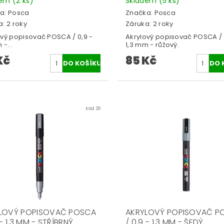
dem
(2 ks)
Skladem
(5 ks)
a:
Posca
Značka:
Posca
: 2 roky
Záruka: 2 roky
ový popisovač POSCA / 0,9 -
Akrylový popisovač POSCA / 
 -...
1,3 mm - růžový.
Kč
85 Kč
Kód:
26
LOVÝ POPISOVAČ POSCA
AKRYLOVÝ POPISOVAČ P
 - 1,3 MM - STŘÍBRNÝ
/ 0,9 - 1,3 MM - ŠEDÝ