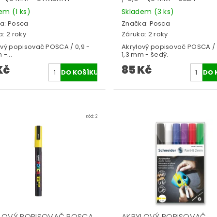
dem
(1 ks)
Skladem
(3 ks)
a:
Posca
Značka:
Posca
: 2 roky
Záruka: 2 roky
ový popisovač POSCA / 0,9 -
Akrylový popisovač POSCA / 
 -...
1,3 mm - šedý.
Kč
85 Kč
Kód:
2
LOVÝ POPISOVAČ POSCA
AKRYLOVÝ POPISOVAČ