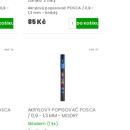
Záruka: 2 roky
0,9 -
Akrylový popisovač POSCA / 0,9 -
1,3 mm - hnědý.
85 Kč
Kód:
34
Kód:
33
OSCA
AKRYLOVÝ POPISOVAČ POSCA
/ 0,9 - 1,3 MM - MODRÝ
Skladem
(1 ks)