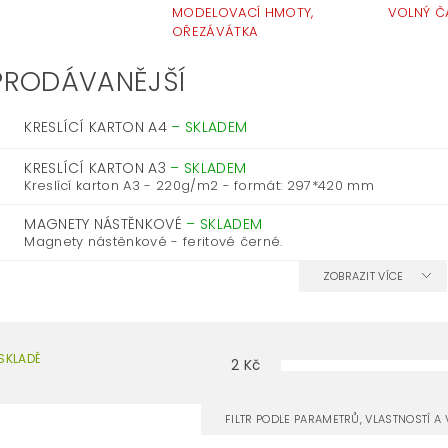
MODELOVACÍ HMOTY,
VOLNÝ Č
OŘEZÁVÁTKA
PRODÁVANĚJŠÍ
KRESLÍCÍ KARTON A4
–
SKLADEM
KRESLÍCÍ KARTON A3
–
SKLADEM
Kreslící karton A3 - 220g/m2 - formát: 297*420 mm
MAGNETY NÁSTĚNKOVÉ
–
SKLADEM
Magnety nástěnkové - feritové černé.
ZOBRAZIT VÍCE
SKLADĚ
2
Kč
FILTR PODLE PARAMETRŮ, VLASTNOSTÍ 