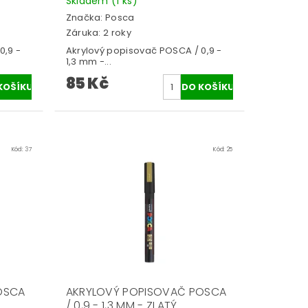
Skladem
(1 ks)
Značka:
Posca
Záruka: 2 roky
0,9 -
Akrylový popisovač POSCA / 0,9 -
1,3 mm -...
85 Kč
Kód:
37
Kód:
25
OSCA
AKRYLOVÝ POPISOVAČ POSCA
/ 0,9 - 1,3 MM - ZLATÝ