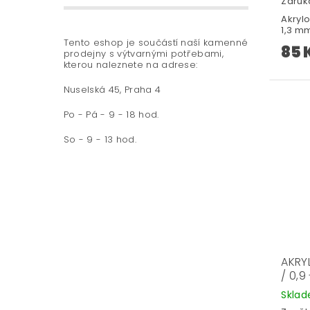
Záruka
Akryl
1,3 mm
Tento eshop je součástí naší kamenné
85 
prodejny s výtvarnými potřebami,
kterou naleznete na adrese:
Nuselská 45, Praha 4
Po - Pá - 9 - 18 hod.
So - 9 - 13 hod.
AKRY
/ 0,9
Skla