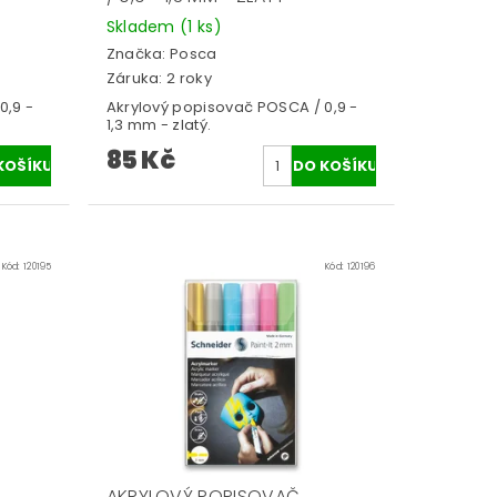
Skladem
(1 ks)
Značka:
Posca
Záruka: 2 roky
0,9 -
Akrylový popisovač POSCA / 0,9 -
1,3 mm - zlatý.
85 Kč
Kód:
120195
Kód:
120196
AKRYLOVÝ POPISOVAČ