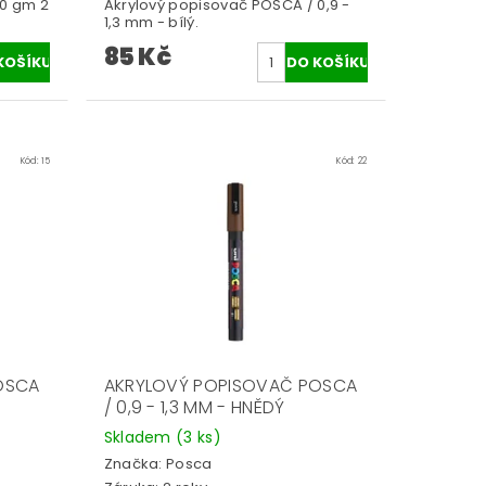
00 gm 2
Akrylový popisovač POSCA / 0,9 -
1,3 mm - bílý.
85 Kč
Kód:
15
Kód:
22
OSCA
AKRYLOVÝ POPISOVAČ POSCA
/ 0,9 - 1,3 MM - HNĚDÝ
Skladem
(3 ks)
Značka:
Posca