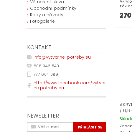
Akryl
Věrnostní sleva
základ
Obchodní podmínky
270
Rady a návody
Fotogalerie
KONTAKT
info
@
vytvarne-potreby.eu
608 046 543
777 604 089
http://www.facebook.com/vytvar
ne.potreby.eu
AKRY
/ 0,9
NEWSLETTER
Skla
Značk