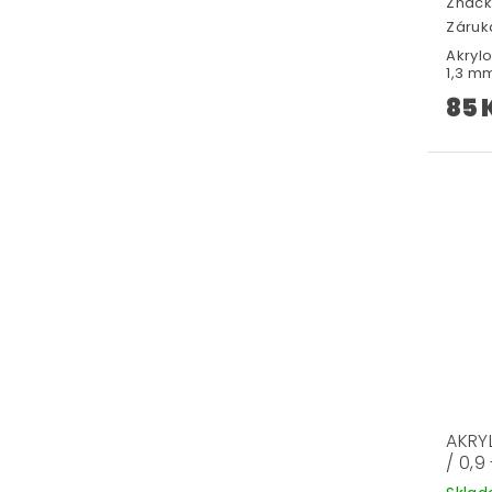
Značk
Záruka
Akryl
1,3 mm
85 
AKRY
/ 0,9