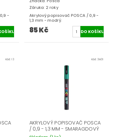
Značka:
Posca
Záruka: 2 roky
0,9 -
Akrylový popisovač POSCA / 0,9 -
1,3 mm - modrý.
85 Kč
Kód:
13
Kód:
3M31
OSCA
AKRYLOVÝ POPISOVAČ POSCA
/ 0,9 - 1,3 MM - SMARAGDOVÝ