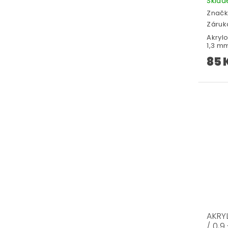
Skla
Značk
Záruka
Akryl
1,3 mm
85 
AKRY
/ 0,9