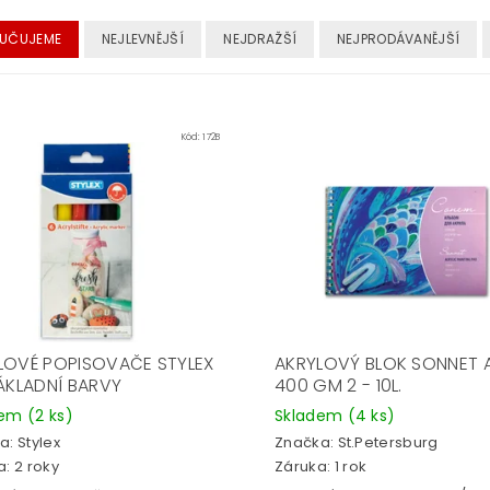
UČUJEME
NEJLEVNĚJŠÍ
NEJDRAŽŠÍ
NEJPRODÁVANĚJŠÍ
Kód:
172B
LOVÉ POPISOVAČE STYLEX
AKRYLOVÝ BLOK SONNET A
ZÁKLADNÍ BARVY
400 GM 2 - 10L.
dem
(2 ks)
Skladem
(4 ks)
a:
Stylex
Značka:
St.Petersburg
: 2 roky
Záruka: 1 rok