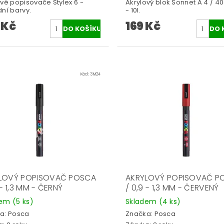
ové popisovače Stylex 6 -
Akrylový blok Sonnet A 4 / 4
ní barvy.
- 10l.
 Kč
169 Kč
Kód:
3M24
LOVÝ POPISOVAČ POSCA
AKRYLOVÝ POPISOVAČ P
 - 1,3 MM - ČERNÝ
/ 0,9 - 1,3 MM - ČERVENÝ
dem
(5 ks)
Skladem
(4 ks)
a:
Posca
Značka:
Posca