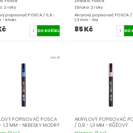
a:
Posca
Značka:
Posca
: 2 roky
Záruka: 2 roky
ový popisovač POSCA / 0,9 -
Akrylový popisovač POSCA / 
 - khaki.
1,3 mm - lila
Kč
85 Kč
Kód:
48
LOVÝ POPISOVAČ POSCA
AKRYLOVÝ POPISOVAČ P
 - 1,3 MM - NEBESKY MODRÝ
/ 0,9 - 1,3 MM - RŮŽOVÝ