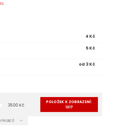
AS
4 Kč
5 Kč
od 3 Kč
POLOŽEK K ZOBRAZENÍ:
3500
Kč
1217
A VÝROBCŮ