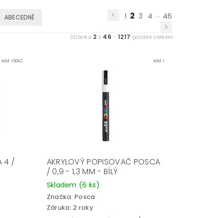
2
...
1
3
4
46
ABECEDNĚ
2
46
1217
Stránka
z
-
položek celkem
Kód:
19042
Kód:
1
 4 /
AKRYLOVÝ POPISOVAČ POSCA
/ 0,9 - 1,3 MM - BÍLÝ
Skladem
(6 ks)
Značka:
Posca
Záruka: 2 roky