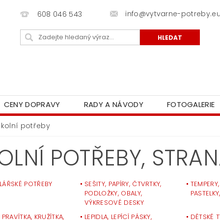
info@vytvarne-potreby.e
608 046 543
CENY DOPRAVY
RADY A NÁVODY
FOTOGALERIE
Školní potřeby
OLNÍ POTŘEBY
, STRAN
LÁŘSKÉ POTŘEBY
SEŠITY, PAPÍRY, ČTVRTKY,
TEMPERY
PODLOŽKY, OBALY,
PASTELKY,
VÝKRESOVÉ DESKY
 PRAVÍTKA, KRUŽÍTKA,
LEPIDLA, LEPÍCÍ PÁSKY,
DĚTSKÉ 