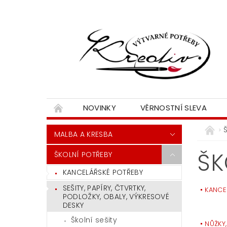
NOVINKY
VĚRNOSTNÍ SLEVA
MALBA A KRESBA
ŠK
ŠKOLNÍ POTŘEBY
KANCELÁŘSKÉ POTŘEBY
SEŠITY, PAPÍRY, ČTVRTKY,
KANCE
PODLOŽKY, OBALY, VÝKRESOVÉ
DESKY
Školní sešity
NŮŽKY,