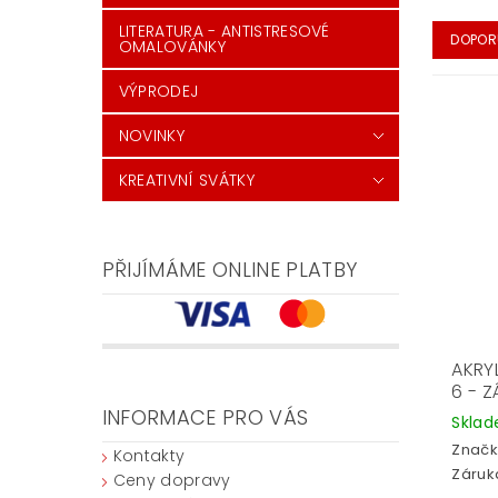
LITERATURA - ANTISTRESOVÉ
DOPOR
OMALOVÁNKY
VÝPRODEJ
NOVINKY
KREATIVNÍ SVÁTKY
PŘIJÍMÁME ONLINE PLATBY
AKRY
6 - 
INFORMACE PRO VÁS
Skla
Značk
Kontakty
Záruka
Ceny dopravy