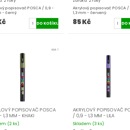
: 2 roky
Záruka: 2 roky
ový popisovač POSCA / 0,9 -
Akrylový popisovač POSCA / 
 - černý.
1,3 mm - červený.
Kč
85 Kč
Kód:
7
LOVÝ POPISOVAČ POSCA
AKRYLOVÝ POPISOVAČ P
 - 1,3 MM - KHAKI
/ 0,9 - 1,3 MM - LILA
dem
(2 ks)
Skladem
(3 ks)