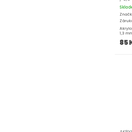
Skla
Značk
Záruka
Akryl
1,3 mm
85 
AKRY