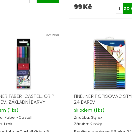
99 Kč
Kód:
151604
INER FABER-CASTELL GRIP -
FINELINER POPISOVAČ STY
REV, ZÁKLADNÍ BARVY
24 BAREV
dem
(1 ks)
Skladem
(1 ks)
a:
Faber-Castell
Značka:
Stylex
: 1 rok
Záruka: 2 roky
ner Faber-Castell Grip - 5
Fineliner popisovač Stylex 24