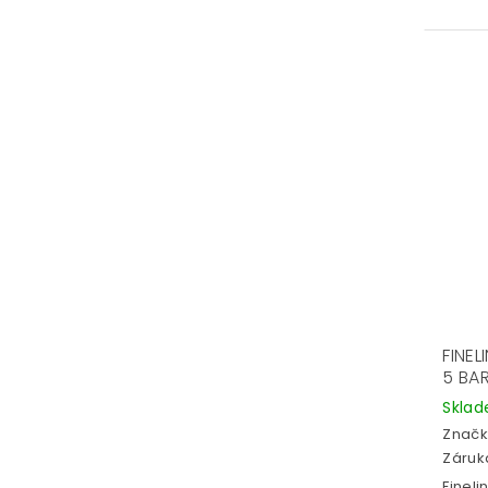
FINEL
5 BA
Skla
Značk
Záruka
Fineli