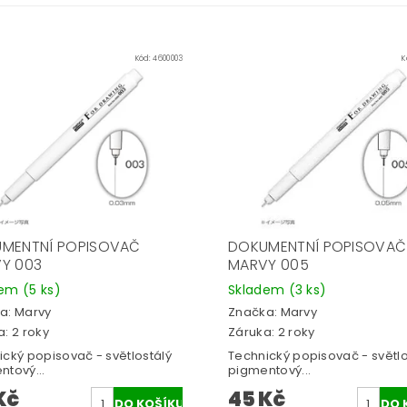
Kód:
4600003
K
MENTNÍ POPISOVAČ
DOKUMENTNÍ POPISOVAČ
Y 003
MARVY 005
dem
(5 ks)
Skladem
(3 ks)
a:
Marvy
Značka:
Marvy
: 2 roky
Záruka: 2 roky
ický popisovač - světlostálý
Technický popisovač - světlo
ntový...
pigmentový...
Kč
45 Kč