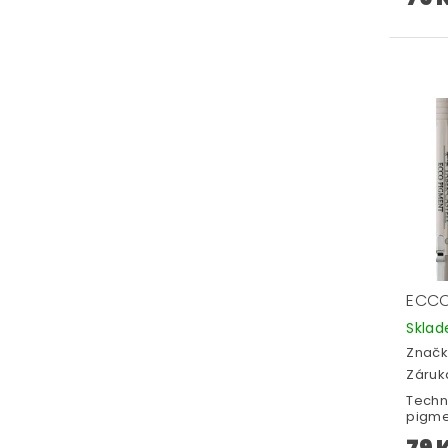
ECCO
Skla
Značk
Záruka
Techn
pigme