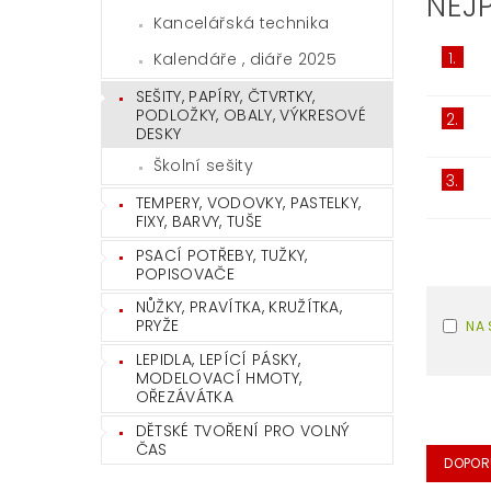
NEJ
Kancelářská technika
1.
Kalendáře , diáře 2025
SEŠITY, PAPÍRY, ČTVRTKY,
PODLOŽKY, OBALY, VÝKRESOVÉ
2.
DESKY
Školní sešity
3.
TEMPERY, VODOVKY, PASTELKY,
FIXY, BARVY, TUŠE
PSACÍ POTŘEBY, TUŽKY,
POPISOVAČE
NŮŽKY, PRAVÍTKA, KRUŽÍTKA,
PRYŽE
NA 
LEPIDLA, LEPÍCÍ PÁSKY,
MODELOVACÍ HMOTY,
OŘEZÁVÁTKA
DĚTSKÉ TVOŘENÍ PRO VOLNÝ
ČAS
DOPOR