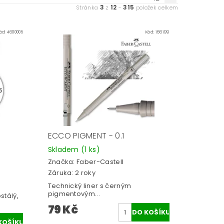
3
12
315
Stránka
z
-
položek celkem
ód:
4600005
Kód:
166199
ECCO PIGMENT - 0.1
Skladem
(1 ks)
Značka:
Faber-Castell
Záruka: 2 roky
Technický liner s černým
pigmentovým...
stálý,
79 Kč