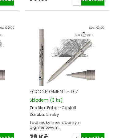
Kód:
166699
Kód:
166799
ECCO PIGMENT - 0.7
Skladem
(3 ks)
Značka:
Faber-Castell
Záruka: 2 roky
Technický liner s černým
pigmentovým...
79 Kč