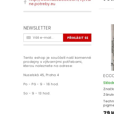
ne.potreby.eu
NEWSLETTER
Tento eshop je součástí naší kamenné
prodejny s výtvarnými potřebami,
kterou naleznete na adrese:
Nuselská 45, Praha 4
ECCO
Skla
Po - Pá - 9 - 18 hod.
Značk
So - 9 - 13 hod.
Záruka
Techn
pigme
79 