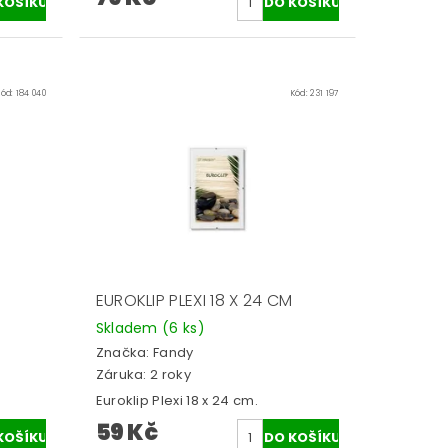
Kód:
184 040
Kód:
231 197
EUROKLIP PLEXI 18 X 24 CM
Skladem
(6 ks)
Značka:
Fandy
Záruka: 2 roky
Euroklip Plexi 18 x 24 cm.
59 Kč