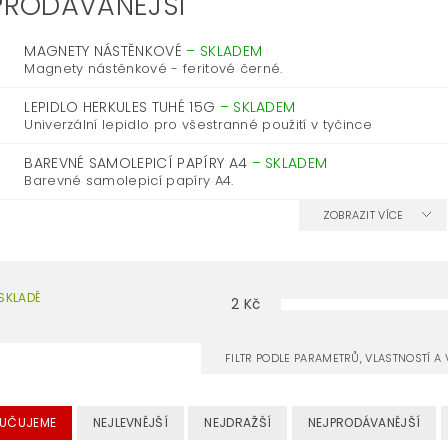
PRODÁVANĚJŠÍ
MAGNETY NÁSTĚNKOVÉ
–
SKLADEM
Magnety nástěnkové - feritové černé.
LEPIDLO HERKULES TUHÉ 15G
–
SKLADEM
Univerzální lepidlo pro všestranné použití v tyčince
BAREVNÉ SAMOLEPICÍ PAPÍRY A4
–
SKLADEM
Barevné samolepicí papíry A4.
ZOBRAZIT VÍCE
SKLADĚ
2
Kč
FILTR PODLE PARAMETRŮ, VLASTNOSTÍ 
UČUJEME
NEJLEVNĚJŠÍ
NEJDRAŽŠÍ
NEJPRODÁVANĚJŠÍ