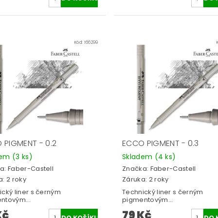
Kód:
166299
 PIGMENT - 0.2
ECCO PIGMENT - 0.3
dem
(3 ks)
Skladem
(4 ks)
a:
Faber-Castell
Značka:
Faber-Castell
: 2 roky
Záruka: 2 roky
ický liner s černým
Technický liner s černým
ntovým...
pigmentovým...
Kč
79 Kč