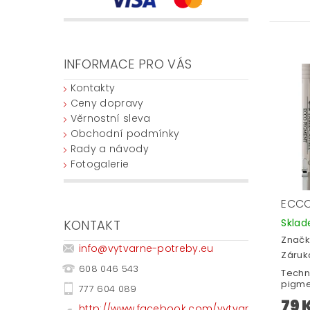
INFORMACE PRO VÁS
Kontakty
Ceny dopravy
Věrnostní sleva
Obchodní podmínky
Rady a návody
Fotogalerie
ECCO
Skla
KONTAKT
Značk
info
@
vytvarne-potreby.eu
Záruka
608 046 543
Techn
pigme
777 604 089
79 
http://www.facebook.com/vytvar