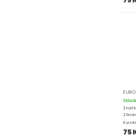
79 
EUROK
Skla
Značk
Záruka
Eurokl
75 