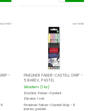
Kód:
151603
Kód:
151602
GRIP -
FINELINER FABER-CASTELL GRIP -
5 BAREV, PASTEL
Skladem
(1 ks)
Značka:
Faber-Castell
Záruka: 1 rok
 5
Fineliner Faber-Castell Grip - 5
barev, pastel.