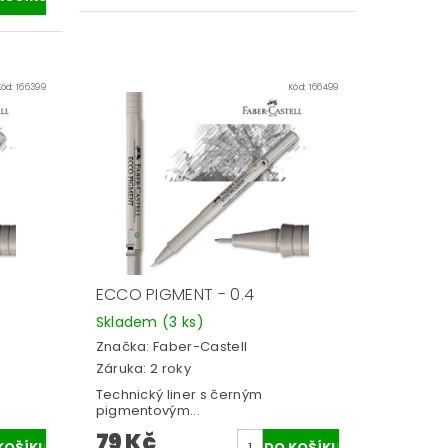
Kód:
166399
Kód:
166499
ECCO PIGMENT - 0.4
Skladem
(3 ks)
Značka:
Faber-Castell
Záruka: 2 roky
Technický liner s černým
pigmentovým...
79 Kč