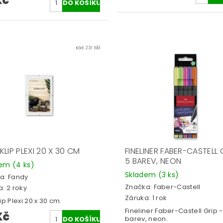
Kč
Kód:
231 199
LIP PLEXI 20 X 30 CM
FINELINER FABER-CASTELL 
5 BAREV, NEON
dem
(4 ks)
Skladem
(3 ks)
a:
Fandy
Značka:
Faber-Castell
: 2 roky
Záruka: 1 rok
ip Plexi 20 x 30 cm.
Fineliner Faber-Castell Grip -
Kč
barev, neon.