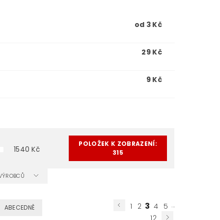
od 3 Kč
29 Kč
9 Kč
POLOŽEK K ZOBRAZENÍ:
1540
Kč
315
A VÝROBCŮ
3
...
1
2
4
5
ABECEDNĚ
12