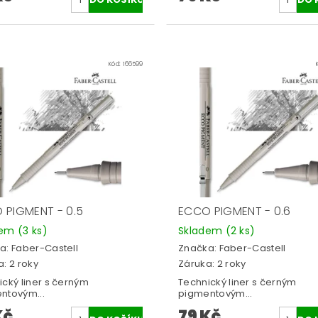
Kód:
166599
 PIGMENT - 0.5
ECCO PIGMENT - 0.6
dem
(3 ks)
Skladem
(2 ks)
a:
Faber-Castell
Značka:
Faber-Castell
: 2 roky
Záruka: 2 roky
ický liner s černým
Technický liner s černým
ntovým...
pigmentovým...
Kč
79 Kč