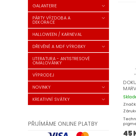
GALANTERIE
PÁRTY VÝZDOBA A
DEKORACE
HALLOWEEN / KARNEVAL
DŘEVĚNÉ A MDF VÝROBKY
LITERATURA - ANTISTRESOVÉ
OMALOVÁNKY
VÝPRODEJ
DOKU
NOVINKY
MARV
Skla
KREATIVNÍ SVÁTKY
Značk
Záruka
Techn
PŘIJÍMÁME ONLINE PLATBY
pigme
45 