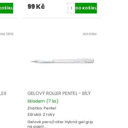
99 Kč
Kód:
32630
Kód:
K118LW
LEX
GELOVÝ ROLLER PENTEL - BÍLÝ
Skladem
(7 ks)
Značka:
Pentel
Záruka: 2 roky
Gelové pero/roller Hybrid gel grip
na papír...