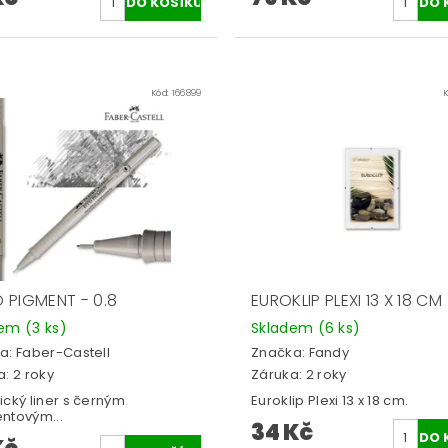
Kód:
166899
 PIGMENT - 0.8
EUROKLIP PLEXI 13 X 18 CM
dem
(3 ks)
Skladem
(6 ks)
a:
Faber-Castell
Značka:
Fandy
: 2 roky
Záruka: 2 roky
ický liner s černým
Euroklip Plexi 13 x 18 cm.
ntovým...
34 Kč